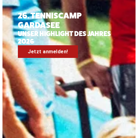
26. TENNISCAMP
GARDASEE
UNSER HIGHLIGHT DES JAHRES
2026
Jetzt anmelden!